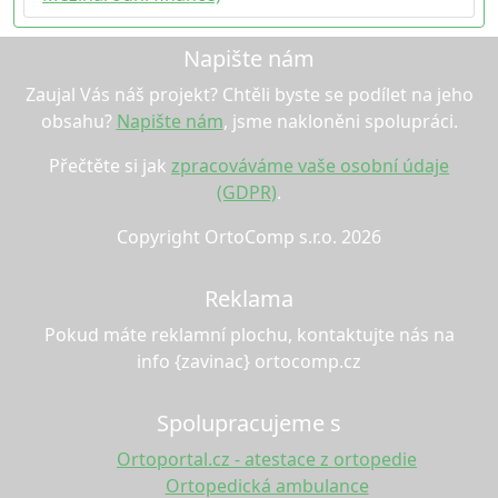
Napište nám
Zaujal Vás náš projekt? Chtěli byste se podílet na jeho
obsahu?
Napište nám
, jsme nakloněni spolupráci.
Přečtěte si jak
zpracováváme vaše osobní údaje
(GDPR)
.
Copyright OrtoComp s.r.o. 2026
Reklama
Pokud máte reklamní plochu, kontaktujte nás na
info {zavinac} ortocomp.cz
Spolupracujeme s
Ortoportal.cz - atestace z ortopedie
Ortopedická ambulance