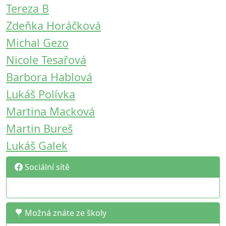
Tereza B
Zdeňka Horáčková
Michal Gezo
Nicole Tesařová
Barbora Hablová
Lukáš Polívka
Martina Macková
Martin Bureš
Lukáš Galek
Sociální sítě
Možná znáte ze školy