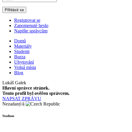
Registrovat se
Zapomenuté heslo
Napište správcům
Domů
Materiály
Studenti
Burza
Ubytování
Volná místa
Blog
Lukáš Galek
Hlavní správce stránek.
Tento profil byl ověřen správcem.
NAPSAT ZPRÁVU
Nezadaný/á
Studium