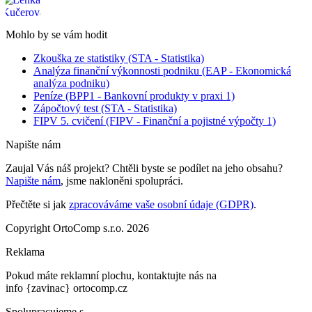
Mohlo by se vám hodit
Zkouška ze statistiky (STA - Statistika)
Analýza finanční výkonnosti podniku (EAP - Ekonomická
analýza podniku)
Peníze (BPP1 - Bankovní produkty v praxi 1)
Zápočtový test (STA - Statistika)
FIPV 5. cvičení (FIPV - Finanční a pojistné výpočty 1)
Napište nám
Zaujal Vás náš projekt? Chtěli byste se podílet na jeho obsahu?
Napište nám
, jsme nakloněni spolupráci.
Přečtěte si jak
zpracováváme vaše osobní údaje (GDPR)
.
Copyright OrtoComp s.r.o. 2026
Reklama
Pokud máte reklamní plochu, kontaktujte nás na
info {zavinac} ortocomp.cz
Spolupracujeme s