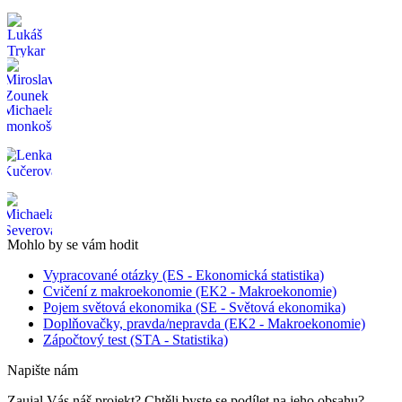
Mohlo by se vám hodit
Vypracované otázky (ES - Ekonomická statistika)
Cvičení z makroekonomie (EK2 - Makroekonomie)
Pojem světová ekonomika (SE - Světová ekonomika)
Doplňovačky, pravda/nepravda (EK2 - Makroekonomie)
Zápočtový test (STA - Statistika)
Napište nám
Zaujal Vás náš projekt? Chtěli byste se podílet na jeho obsahu?