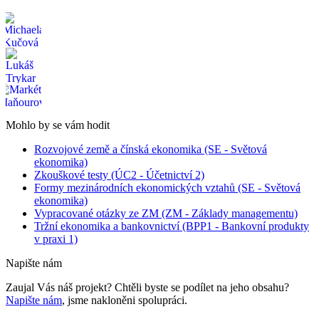
Mohlo by se vám hodit
Rozvojové země a čínská ekonomika (SE - Světová
ekonomika)
Zkouškové testy (ÚC2 - Účetnictví 2)
Formy mezinárodních ekonomických vztahů (SE - Světová
ekonomika)
Vypracované otázky ze ZM (ZM - Základy managementu)
Tržní ekonomika a bankovnictví (BPP1 - Bankovní produkty
v praxi 1)
Napište nám
Zaujal Vás náš projekt? Chtěli byste se podílet na jeho obsahu?
Napište nám
, jsme nakloněni spolupráci.