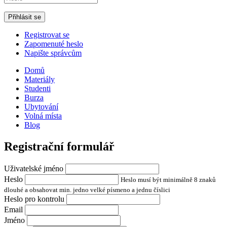
Registrovat se
Zapomenuté heslo
Napište správcům
Domů
Materiály
Studenti
Burza
Ubytování
Volná místa
Blog
Registrační formulář
Uživatelské jméno
Heslo
Heslo musí být minimálně 8 znaků
dlouhé a obsahovat min. jedno velké písmeno a jednu číslici
Heslo pro kontrolu
Email
Jméno