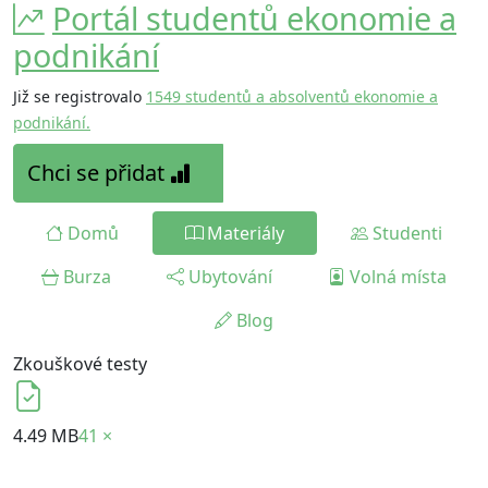
Portál studentů ekonomie a
podnikání
Již se registrovalo
1549 studentů a absolventů ekonomie a
podnikání.
Chci se přidat
Domů
Materiály
Studenti
Burza
Ubytování
Volná místa
Blog
Zkouškové testy
4.49 MB
41 ×