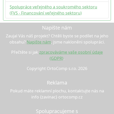
Spolupráce veřejného a soukromého sektoru
(FVS - Financování veřejného sektoru)
Napište nám
Zaujal Vás náš projekt? Chtěli byste se podílet na jeho
obsahu?
Napište nám
, jsme nakloněni spolupráci.
Přečtěte si jak
zpracováváme vaše osobní údaje
(GDPR)
.
Copyright OrtoComp s.r.o. 2026
Reklama
Pokud máte reklamní plochu, kontaktujte nás na
info {zavinac} ortocomp.cz
Spolupracujeme s