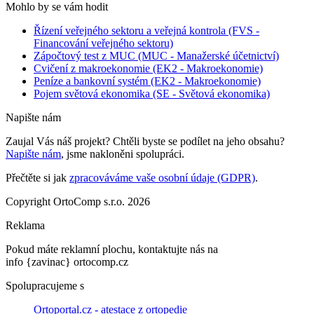
Mohlo by se vám hodit
Řízení veřejného sektoru a veřejná kontrola (FVS -
Financování veřejného sektoru)
Zápočtový test z MUC (MUC - Manažerské účetnictví)
Cvičení z makroekonomie (EK2 - Makroekonomie)
Peníze a bankovní systém (EK2 - Makroekonomie)
Pojem světová ekonomika (SE - Světová ekonomika)
Napište nám
Zaujal Vás náš projekt? Chtěli byste se podílet na jeho obsahu?
Napište nám
, jsme nakloněni spolupráci.
Přečtěte si jak
zpracováváme vaše osobní údaje (GDPR)
.
Copyright OrtoComp s.r.o. 2026
Reklama
Pokud máte reklamní plochu, kontaktujte nás na
info {zavinac} ortocomp.cz
Spolupracujeme s
Ortoportal.cz - atestace z ortopedie